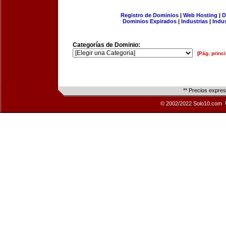
Registro de Dominios
|
Web Hosting
|
D
Dominios Expirados
|
Industrias
|
Indu
Categorías de Dominio:
[Pág. princi
** Precios expre
© 2002/2022 Solo10.com