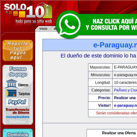
e-Paraguay.
El dueño de este dominio lo ha
Mayusculas:
E-PARAGUAY
Minusculas:
e-paraguay.n
Longitud:
10 caracteres
Categorias:
PaÃ­ses y Ci
Precio:
Realizar una 
Visitar!
e-paraguay.n
Serán consideradas ofer
Realizar una Oferta