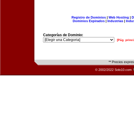
Registro de Dominios
|
Web Hosting
|
D
Dominios Expirados
|
Industrias
|
Indu
Categorías de Dominio:
[Pág. princi
** Precios expre
© 2002/2022 Solo10.com