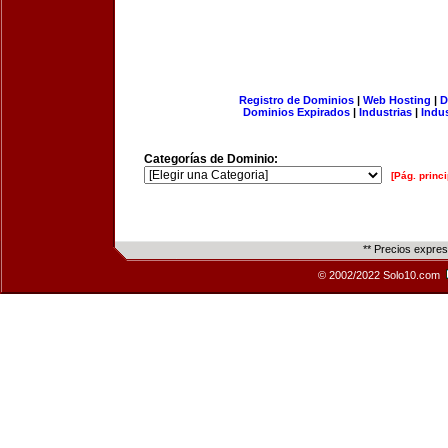
Registro de Dominios
|
Web Hosting
|
D
Dominios Expirados
|
Industrias
|
Indu
Categorías de Dominio:
[Pág. princi
** Precios expre
© 2002/2022 Solo10.com