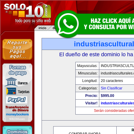
industriascultur
El dueño de este dominio lo ha
Mayusculas:
INDUSTRIASCULT
Minusculas:
industriasculturales
Longitud:
20 caracteres
Categorias:
Sin Clasificar
Precio:
$995.00
Visitar!
industriascultural
Serán consideradas ofer
R