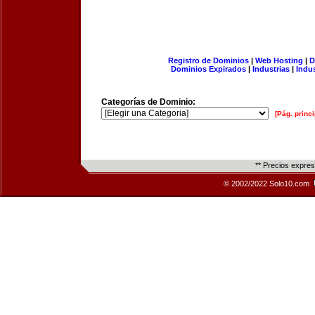
Registro de Dominios
|
Web Hosting
|
D
Dominios Expirados
|
Industrias
|
Indu
Categorías de Dominio:
[Pág. princi
** Precios expre
© 2002/2022 Solo10.com