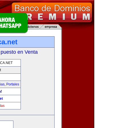
ca.net
 puesto en Venta
CA.NET
t
ias
,
Portales
a!
et
tas