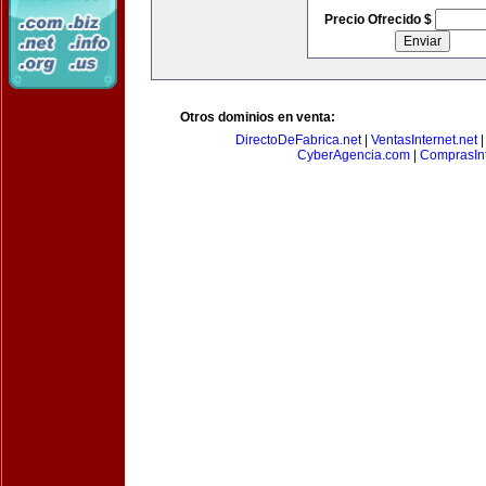
Precio Ofrecido $
Otros dominios en venta:
DirectoDeFabrica.net
|
VentasInternet.net
CyberAgencia.com
|
ComprasInt