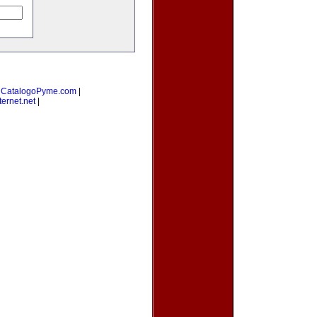
|
CatalogoPyme.com
|
ernet.net
|