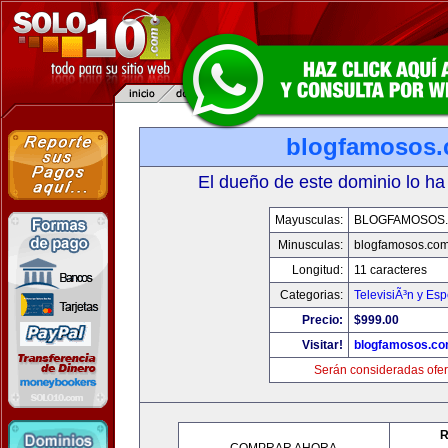
blogfamosos
El dueño de este dominio lo ha
Mayusculas:
BLOGFAMOSOS
Minusculas:
blogfamosos.co
Longitud:
11 caracteres
Categorias:
TelevisiÃ³n y Esp
Precio:
$999.00
Visitar!
blogfamosos.c
Serán consideradas ofer
R