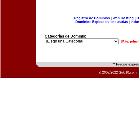
Registro de Dominios
|
Web Hosting
|
D
Dominios Expirados
|
Industrias
|
Indu
Categorías de Dominio:
[Pág. princi
** Precios expre
© 2002/2022 Solo10.com