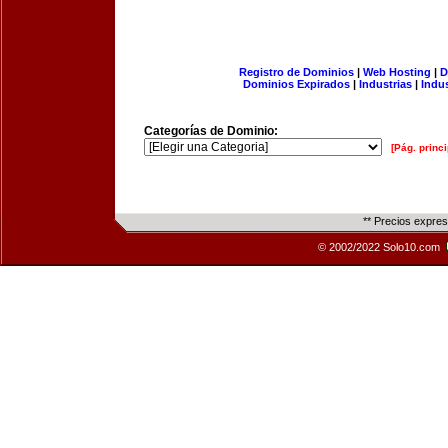
Registro de Dominios
|
Web Hosting
|
D
Dominios Expirados
|
Industrias
|
Indu
Categorías de Dominio:
[Pág. princi
** Precios expre
© 2002/2022 Solo10.com