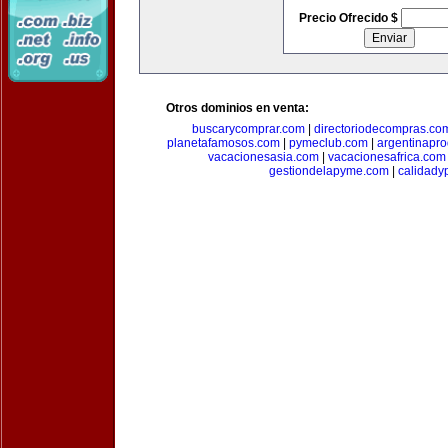
Precio Ofrecido $
Otros dominios en venta:
buscarycomprar.com
|
directoriodecompras.co
planetafamosos.com
|
pymeclub.com
|
argentinapro
vacacionesasia.com
|
vacacionesafrica.com
gestiondelapyme.com
|
calidady