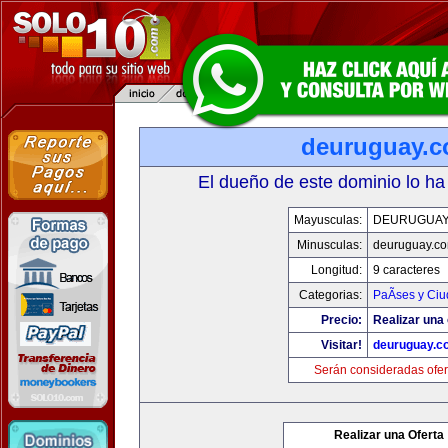
deuruguay.
El dueño de este dominio lo ha
Mayusculas:
DEURUGUAY
Minusculas:
deuruguay.c
Longitud:
9 caracteres
Categorias:
PaÃ­ses y Ci
Precio:
Realizar una 
Visitar!
deuruguay.c
Serán consideradas ofer
Realizar una Oferta