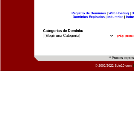
Registro de Dominios
|
Web Hosting
|
D
Dominios Expirados
|
Industrias
|
Indu
Categorías de Dominio:
[Pág. princi
** Precios expre
© 2002/2022 Solo10.com