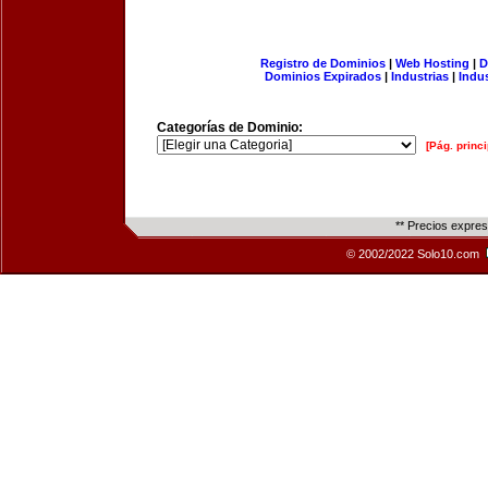
Registro de Dominios
|
Web Hosting
|
D
Dominios Expirados
|
Industrias
|
Indu
Categorías de Dominio:
[Pág. princi
** Precios expre
© 2002/2022 Solo10.com