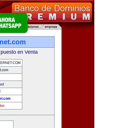
net.com
 puesto en Venta
TERNET.COM
t.com
dad
!
et.com
tas