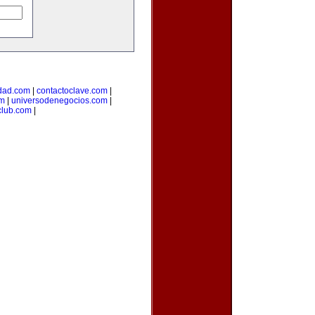
dad.com
|
contactoclave.com
|
om
|
universodenegocios.com
|
club.com
|