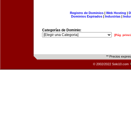
Registro de Dominios
|
Web Hosting
|
D
Dominios Expirados
|
Industrias
|
Indu
Categorías de Dominio:
[Pág. princi
** Precios expre
© 2002/2022 Solo10.com