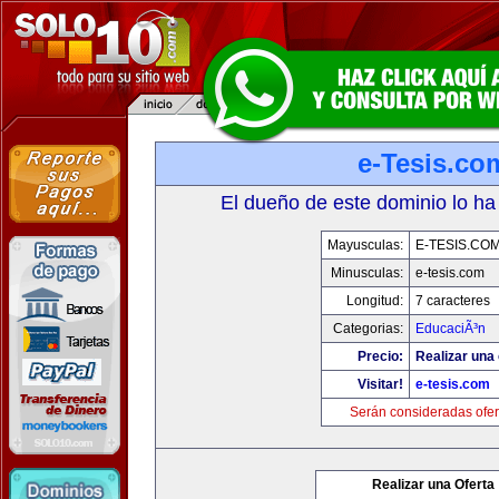
e-Tesis.co
El dueño de este dominio lo ha
Mayusculas:
E-TESIS.CO
Minusculas:
e-tesis.com
Longitud:
7 caracteres
Categorias:
EducaciÃ³n
Precio:
Realizar una 
Visitar!
e-tesis.com
Serán consideradas ofer
Realizar una Oferta