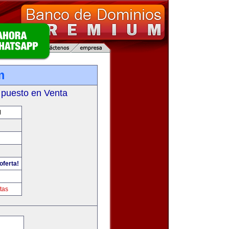
m
 puesto en Venta
M
oferta!
tas