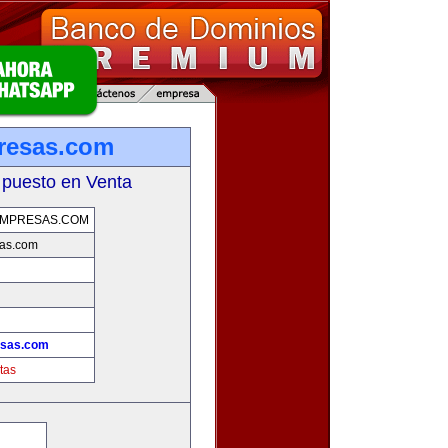
resas.com
 puesto en Venta
EMPRESAS.COM
sas.com
esas.com
tas