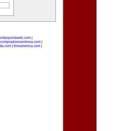
entasporlaweb.com
|
compradoresenlinea.com
|
nta.com
|
foroamerica.com
|