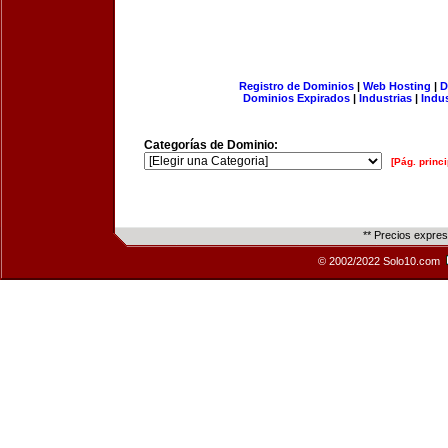
Registro de Dominios
|
Web Hosting
|
D
Dominios Expirados
|
Industrias
|
Indu
Categorías de Dominio:
[Pág. princi
** Precios expre
© 2002/2022 Solo10.com