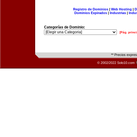
Registro de Dominios
|
Web Hosting
|
D
Dominios Expirados
|
Industrias
|
Indu
Categorías de Dominio:
[Pág. princi
** Precios expre
© 2002/2022 Solo10.com