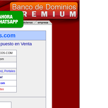
os.com
 puesto en Venta
EOS.COM
com
os)
,
Portales
a!
.com
tas