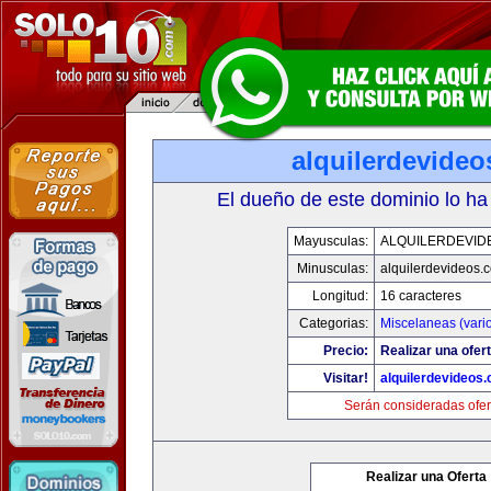
alquilerdevide
El dueño de este dominio lo ha
Mayusculas:
ALQUILERDEVID
Minusculas:
alquilerdevideos.
Longitud:
16 caracteres
Categorias:
Miscelaneas (vari
Precio:
Realizar una ofert
Visitar!
alquilerdevideos
Serán consideradas ofer
Realizar una Oferta