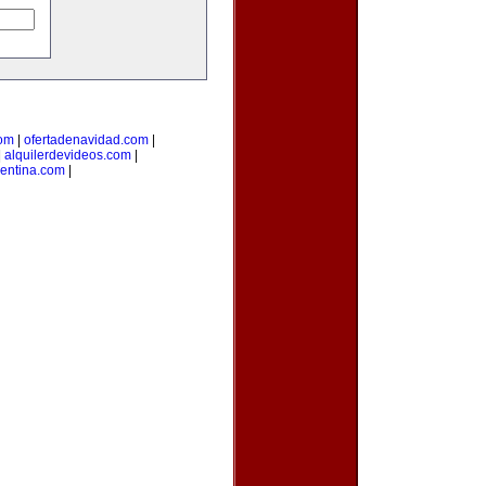
com
|
ofertadenavidad.com
|
|
alquilerdevideos.com
|
gentina.com
|