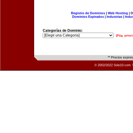
Registro de Dominios
|
Web Hosting
|
D
Dominios Expirados
|
Industrias
|
Indu
Categorías de Dominio:
[Pág. princi
** Precios expre
© 2002/2022 Solo10.com