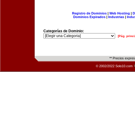
Registro de Dominios
|
Web Hosting
|
D
Dominios Expirados
|
Industrias
|
Indu
Categorías de Dominio:
[Pág. princi
** Precios expre
© 2002/2022 Solo10.com