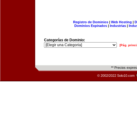
Registro de Dominios
|
Web Hosting
|
D
Dominios Expirados
|
Industrias
|
Indu
Categorías de Dominio:
[Pág. princi
** Precios expre
© 2002/2022 Solo10.com