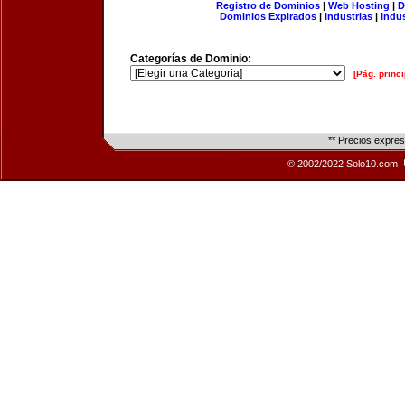
Registro de Dominios
|
Web Hosting
|
D
Dominios Expirados
|
Industrias
|
Indu
Categorías de Dominio:
[Pág. princi
** Precios expre
© 2002/2022 Solo10.com