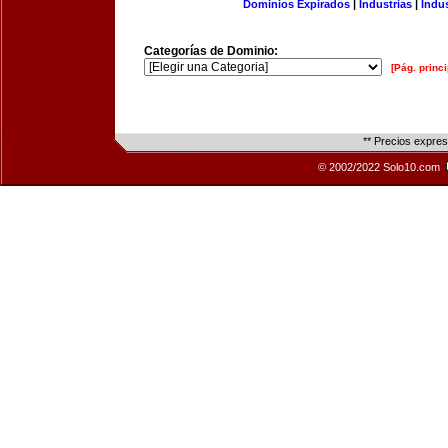
Dominios Expirados
|
Industrias
|
Indu
Categorías de Dominio:
[Pág. princi
** Precios expre
© 2002/2022 Solo10.com