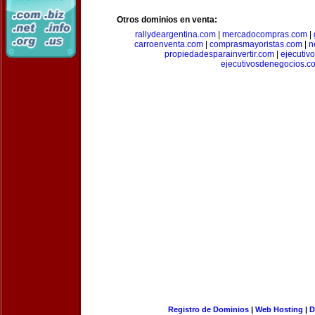
Otros dominios en venta:
rallydeargentina.com
|
mercadocompras.com
|
carroenventa.com
|
comprasmayoristas.com
|
n
propiedadesparainvertir.com
|
ejecutiv
ejecutivosdenegocios.c
Registro de Dominios
|
Web Hosting
|
D