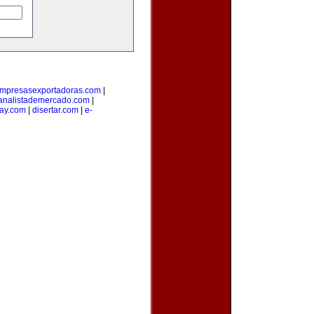
mpresasexportadoras.com
|
analistademercado.com
|
ay.com
|
disertar.com
|
e-