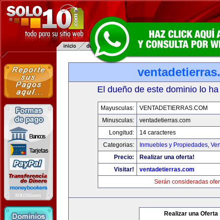
ventadetierra
El dueño de este dominio lo ha
Mayusculas:
VENTADETIERRAS.COM
Minusculas:
ventadetierras.com
Longitud:
14 caracteres
Categorias:
Inmuebles y Propiedades
,
Ven
Precio:
Realizar una oferta!
Visitar!
ventadetierras.com
Serán consideradas ofer
Realizar una Oferta