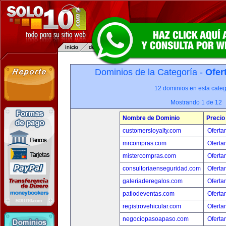
Dominios de la Categoría -
Ofer
12 dominios en esta categ
Mostrando 1 de 12
Nombre de Dominio
Precio
customersloyalty.com
Oferta
mrcompras.com
Oferta
mistercompras.com
Oferta
consultoriaenseguridad.com
Oferta
galeriaderegalos.com
Oferta
patiodeventas.com
Oferta
registrovehicular.com
Oferta
negociopasoapaso.com
Oferta