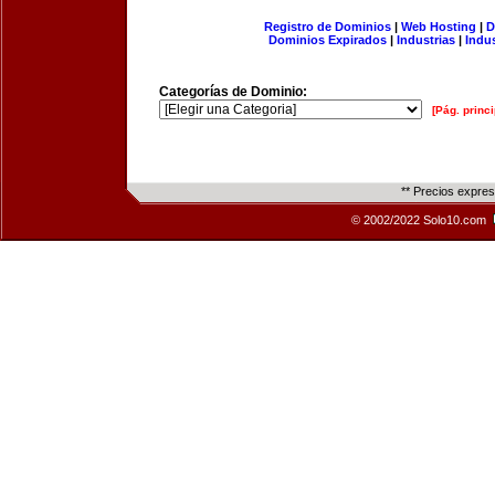
Registro de Dominios
|
Web Hosting
|
D
Dominios Expirados
|
Industrias
|
Indu
Categorías de Dominio:
[Pág. princi
** Precios expre
© 2002/2022 Solo10.com